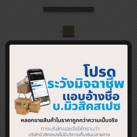
สอบถามและสั่งซื้อสินค้า
MIDAS DL443 I/O Interfaces Analog Line In/Line Out TRS-
Card
฿
26,900.00
1
2
3
4
→
Showing 1–18 of 69 results
SHOP BY BRAND