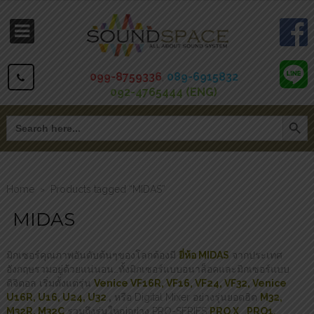
099-8759336
,
089-6915832
092-4765444 (ENG)
Search Button
Search
for:
Home
Products tagged “MIDAS”
>
MIDAS
มิกเซอร์คุณภาพอันดับต้นๆของโลกต้องมี
ยี่ห้อ MIDAS
จากประเทศ
อังกฤษรวมอยู่ด้วยแน่นอน…ทั้งมิกเซอร์แบบอนาล็อคและมิกเซอร์แบบ
ดิจิตอล เริ่มตั้งแต่รุ่น
Venice VF16R, VF16, VF24, VF32, Venice
U16R, U16, U24, U32
,
หรือ Digital Mixer อย่างรุ่นยอดฮิต
M32,
M32R, M32C
รวมถึงรุ่นใหญ่อย่าง PRO-SERIES
PRO X
,
PRO1,