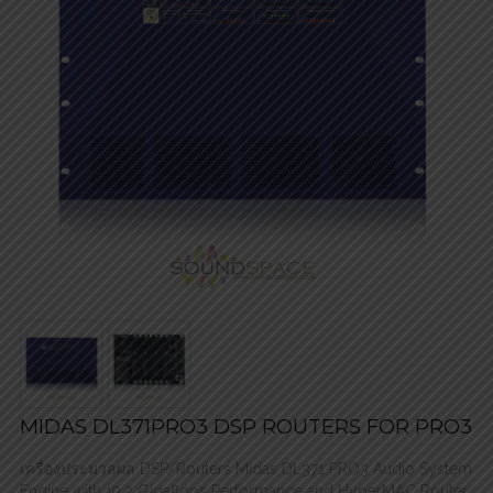
MIDAS DL371PRO3 DSP ROUTERS FOR PRO3
เครื่องประมวลผล DSP/Routers Midas DL371 PRO3 Audio System
Engine with 19.2 Gigaflops Performance and HyperMAC Router