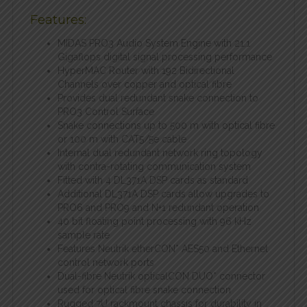
Features:
MIDAS PRO3 Audio System Engine with 21.1
Gigaflops digital signal processing performance
HyperMAC Router with 192 Bidirectional
Channels over copper and optical fibre
Provides dual redundant snake connection to
PRO3 Control Surface
Snake connections up to 500 m with optical fibre
or 100 m with CAT5/5e cable
Internal dual redundant network ring topology
with contra-rotating communication system
Fitted with 4 DL371A DSP cards as standard
Additional DL371A DSP cards allow upgrades to
PRO6 and PRO9 and N+1 redundant operation
40 bit floating point processing with 96 kHz
sample rate
Features Neutrik etherCON* AES50 and Ethernet
control network ports
Dual-fibre Neutrik opticalCON DUO* connector
used for optical fibre snake connection
Rugged 7U rackmount chassis for durability in