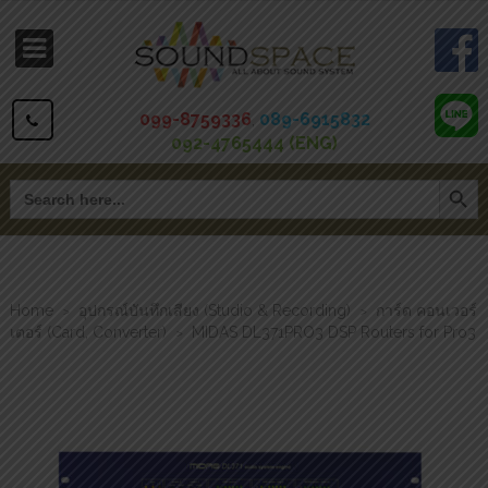
099-8759336
,
089-6915832
092-4765444 (ENG)
Search Button
Search
for:
Home
อุปกรณ์บันทึกเสียง (Studio & Recording)
การ์ด คอนเวอร์
>
>
เตอร์ (Card, Converter)
MIDAS DL371PRO3 DSP Routers for Pro3
>