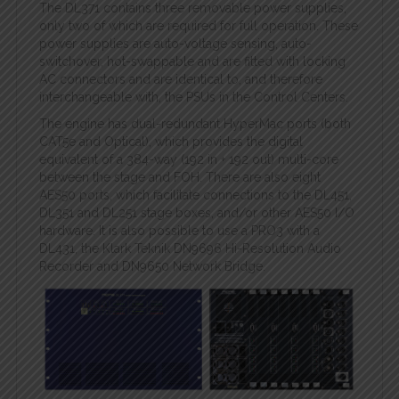
The DL371 contains three removable power supplies,
only two of which are required for full operation. These
power supplies are auto-voltage sensing, auto-
switchover, hot-swappable and are fitted with locking
AC connectors and are identical to, and therefore
interchangeable with, the PSUs in the Control Centers.
The engine has dual-redundant HyperMac ports (both
CAT5e and Optical), which provides the digital
equivalent of a 384-way (192 in + 192 out) multi-core
between the stage and FOH. There are also eight
AES50 ports, which facilitate connections to the DL451,
DL351 and DL251 stage boxes, and/or other AES50 I/O
hardware. It is also possible to use a PRO3 with a
DL431, the Klark Teknik DN9696 Hi-Resolution Audio
Recorder and DN9650 Network Bridge.