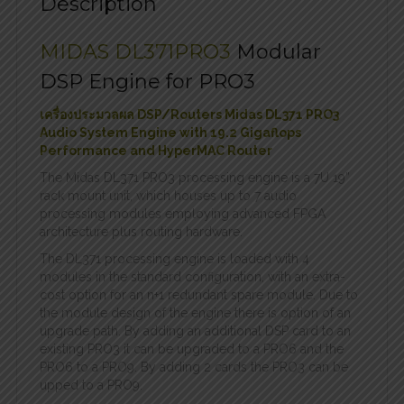
Description
MIDAS DL371PRO3
Modular
DSP Engine for PRO3
เครื่องประมวลผล DSP/Routers Midas DL371 PRO3
Audio System Engine with 19.2 Gigaflops
Performance and HyperMAC Router
The Midas DL371 PRO3 processing engine is a 7U 19”
rack mount unit, which houses up to 7 audio
processing modules employing advanced FPGA
architecture plus routing hardware.
The DL371 processing engine is loaded with 4
modules in the standard configuration, with an extra-
cost option for an n+1 redundant spare module. Due to
the module design of the engine there is option of an
upgrade path. By adding an additional DSP card to an
existing PRO3 it can be upgraded to a PRO6 and the
PRO6 to a PRO9. By adding 2 cards the PRO3 can be
upped to a PRO9.