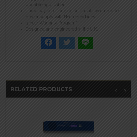
portable applications
Three bay auto-ranging universal switch-mode
power supply with N+1 redundancy
3-Year Warranty Program*
Designed and engineered in the U.K.
RELATED PRODUCTS