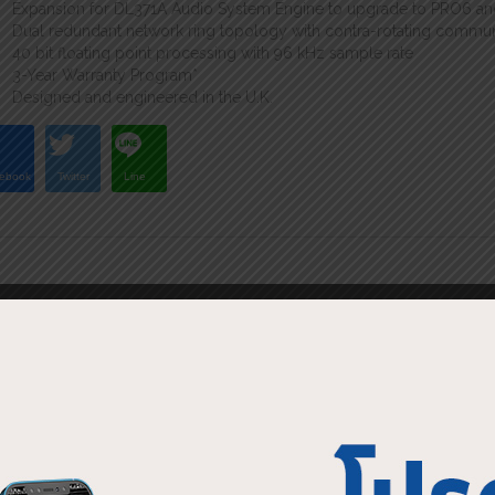
Expansion for DL371A Audio System Engine to upgrade to PRO6 an
Dual redundant network ring topology with contra-rotating commu
40 bit floating point processing with 96 kHz sample rate
3-Year Warranty Program*
Designed and engineered in the U.K.
ebook
Twitter
Line
ATED PRODUCTS