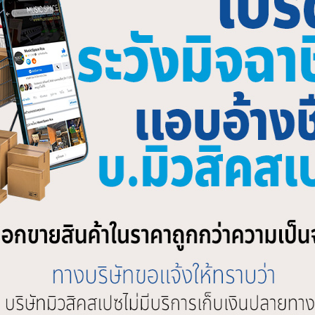
เชื่อมต่อ ALLEN & HEATH SQ
MIDAS DL371PRO9 DSP Routers
64×64 MADI Interface Card
Pro9
,700.00
฿
519,900.00
SHOP BY BRAND