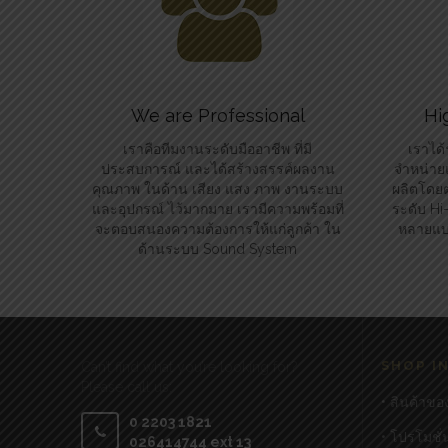
We are Professional
Hi
เราคือทีมงานระดับมืออาชีพ ที่มี
เราได้
ประสบการณ์ และได้สร้างสรรค์ผลงาน
จำหน่ายแ
คุณภาพ ในด้าน เสียง แสง ภาพ งานระบบ
ผลิตโดยต
และอุปกรณ์ ไว้มากมาย เรามีความพร้อมที่
ระดับ H
จะตอบสนองความต้องการให้แก่ลูกค้า ใน
หลายแบร
ด้านระบบ Sound System
SHOP I
Can’t find what you’re looking for?
Please call us:
• สินค้าขอ
0 2203 1821
• โปรโมชั่
026414744 ext 13