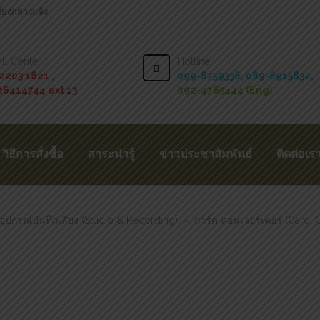
สียงกลางแจ้ง
ll Center :
Hotline :
2203 1821 ,
099-8759336,
089-6915832,
26414744 ext 13
092-4765444 (Eng)
วิธีการสั่งซื้อ
สาระน่ารู้
ข่าวประชาสัมพันธ์
ติดต่อเร
อุปกรณ์บันทึกเสียง (Studio & Recording)
การ์ด คอนเวอร์เตอร์ (Card, 
>