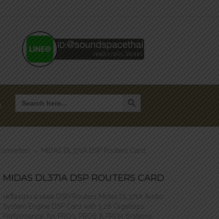
Search Button
Search
for:
า
Converter)
MIDAS DL371A DSP Routers Card
>
MIDAS DL371A DSP ROUTERS CARD
เครื่องประมวลผล DSP/Routers Midas DL371A Audio
System Engine DSP Card with 5.28 Gigaflops
Performance, for PRO3, PRO6 & PRO9 Systems