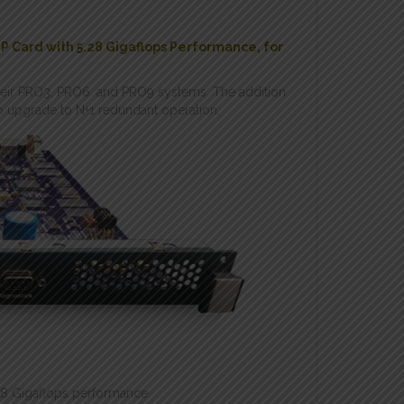
P Card with 5.28 Gigaflops Performance, for
their PRO3, PRO6. and PRO9 systems. The addition
o upgrade to N+1 redundant operation.
.28 Gigaflops performance