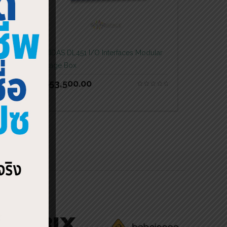
 for
MIDAS DL451 I/O Interfaces Modular
Stage Box
฿
53,500.00