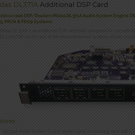
das DL371A
Additional DSP Card
ื่องประมวลผล DSP/Routers Midas DL371A Audio System Engine DS
3, PRO6 & PRO9 Systems
Midas DL371A is an additional DSP card that’s designed for use with 
 DL371A DSP card to any of the aforementioned systems allows you t
tures:
DL371A Audio System Engine digital signal processing card with 5