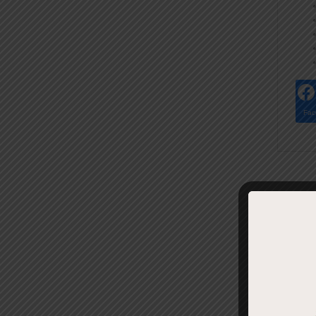
Fac
REL