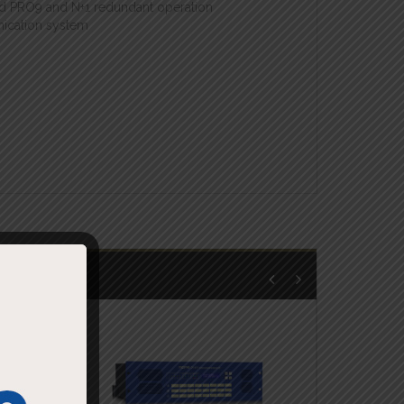
d PRO9 and N+1 redundant operation
nication system