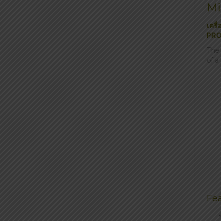
Mi
เคร
PRO
The 
of a
Fea