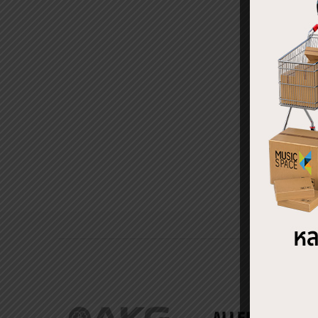
การด์
MADI 
฿
29