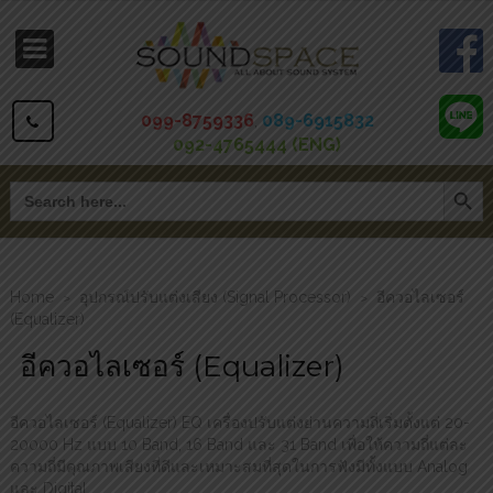
099-8759336
,
089-6915832
092-4765444 (ENG)
Search Button
Search
for:
Home
อุปกรณ์ปรับแต่งเสียง (Signal Processor)
อีควอไลเซอร์
>
>
(Equalizer)
อีควอไลเซอร์ (Equalizer)
อีควอไลเซอร์ (Equalizer) EQ เครื่องปรับแต่งย่านความถี่เริ่มตั้งแต่ 20-
20000 Hz แบบ 10 Band, 16 Band และ 31 Band เพื่อให้ความถี่แต่ละ
ความถี่มีคุณภาพเสียงที่ดีและเหมาะสมที่สุดในการฟังมีทั้งแบบ Analog
และ Digital