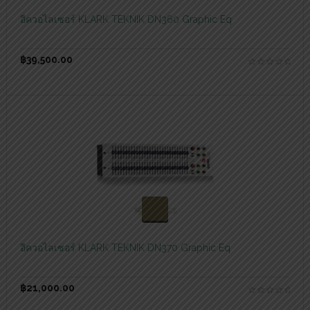
อีควอไลเซอร์ KLARK TEKNIK DN360 Graphic Eq
฿
39,500.00
สอบถามและสั่งซื้อสินค้า
อีควอไลเซอร์ KLARK TEKNIK DN370 Graphic Eq
฿
21,000.00