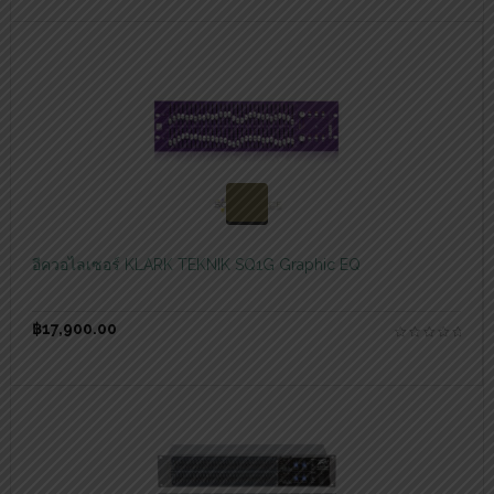
สอบถามและสั่งซื้อสินค้า
อีควอไลเซอร์ KLARK TEKNIK SQ1G Graphic EQ
฿
17,900.00