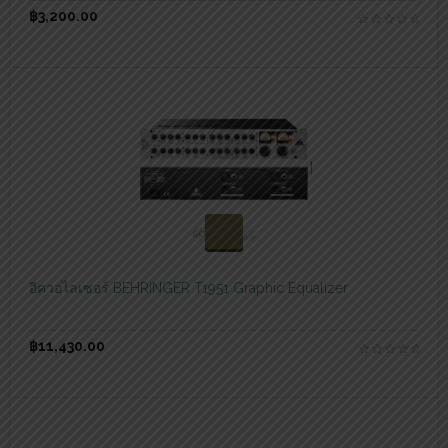
฿
3,200.00
สอบถามและสั่งซื้อสินค้า
อีควอไลเซอร์ BEHRINGER T1951 Graphic Equalizer
฿
11,430.00