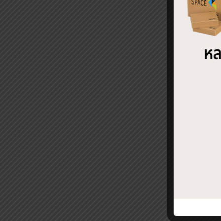
Fac
REL