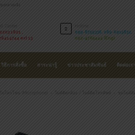
สียงกลางแจ้ง
ll Center :
Hotline :
2203 1821 ,
099-8759336,
089-6915832,
26414744 ext 13
092-4765444 (Eng)
วิธีการสั่งซื้อ
สาระน่ารู้
ข่าวประชาสัมพันธ์
ติดต่อเร
ไมโครโฟน (Microphone)
ไมค์ติดกล้อง / ไมค์ติดโทรศัพท์
ชุดไมค์ต
>
>