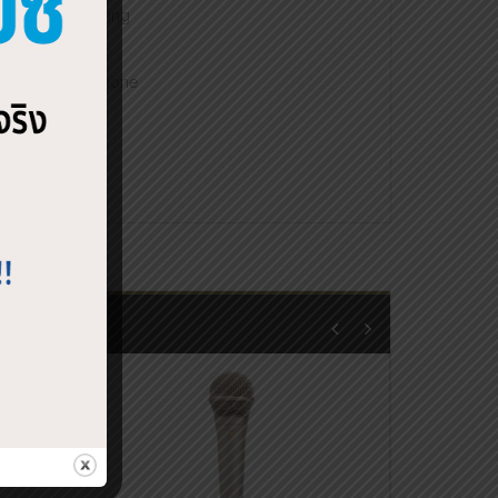
ophone to clothing
ith one smartphone