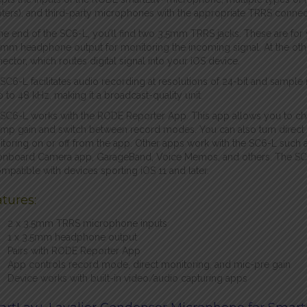
ters), and third-party microphones with the appropriate TRRS connec
ne end of the SC6-L, you’ll find two 3.5mm TRRS jacks. These are fo
5mm headphone output for monitoring the incoming signal. At the other
ector, which routes digital signal into your iOS device.
SC6-L facilitates audio recording at resolutions of 24-bit and sample 
p to 48 kHz, making it a broadcast-quality unit.
SC6-L works with the RODE Reporter App. This app allows you to c
mp gain and switch between record modes. You can also turn direct
toring on or off from the app. Other apps work with the SC6-L such 
onboard Camera app, GarageBand, Voice Memos, and others. The S
ompatible with devices sporting iOS 11 and later.
tures:
2 x 3.5mm TRRS microphone inputs
1 x 3.5mm headphone output
Pairs with RODE Reporter App
App controls record mode, direct monitoring, and mic-pre gain
Device works with built-in video/audio capturing apps