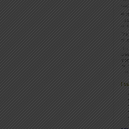
adap
At o
a 3.
conn
The 
of u
The 
prea
moni
the 
is c
Fea