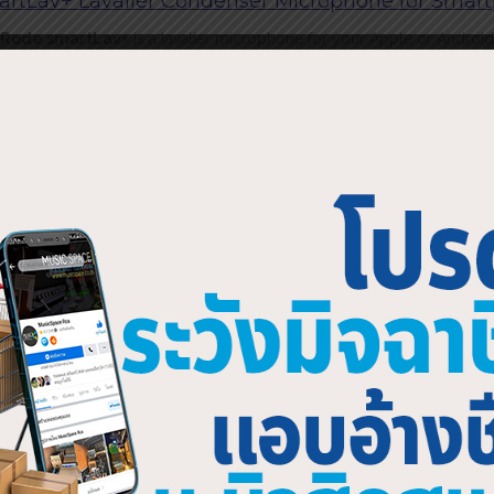
artLav+ Lavalier Condenser Microphone for Smar
Rode smartLav+
is a lavalier microphone for your Apple or Android
ity audio recording. The smartLav+ clips on to your shirt or lapel, an
ures the sound equally from all sides of the microphone. This design 
ches, interviews, dictations and more.
smartLav+ is equipped with a Kevlar-reinforced cable that has been st
ed up to 10kg to help ensure reliable performance. It uses a grey-sle
 connector to connect into your smartphone or tablet’s headphone i
it works with most audio recording apps.
smartLav+ also features improved sensitivity and higher signal-to-noi
o over the original smartLav. The package comes with a mic clip with 
gement, a foam pop shield and a small carry pouch.
atible with iPhone 5S, iPhone 5, iPhone 5C, iPhone 4S, iPhone 4, iPad 
 (3rd generation), iPad 2, iPad mini, iPod touch (4th and 5th generation
 Android devices.
tures:
Works with any audio app that records from the headset input
Record, EQ, edit, and publish your audio with Rode Rec App for App
Foam pop shield softens vocal plosives and wind noise