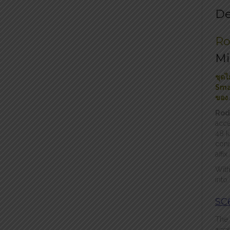
De
Ro
Mi
ชุดไ
Smar
ของ 
Rod
acce
48 k
conn
affi
With
into
SC6
The
acce