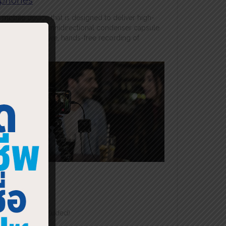
tphones
 mobile device that is designed to deliver high-
d the sensitive, omnidirectional condenser capsule
lends to effective, hands-free recording of
rain
eved
nput
se
cable
Air,
) &
le iOS (not included)