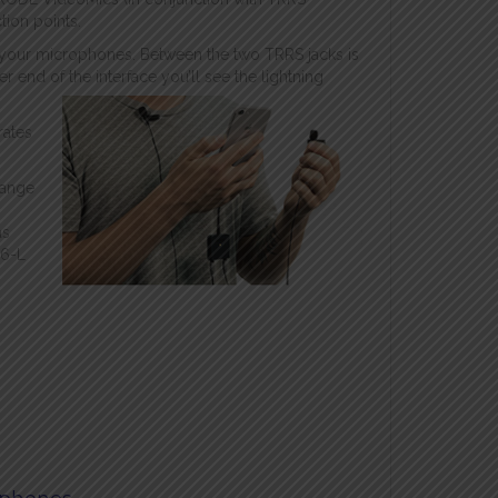
tion points.
r your microphones. Between the two TRRS jacks is
 end of the interface you’ll see the lightning
rates
hange
as
C6-L