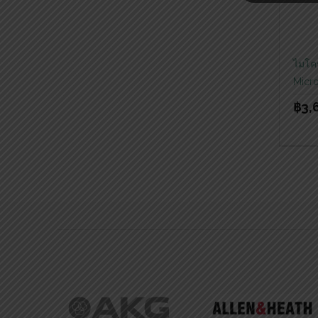
ไมโค
Micr
฿
3,