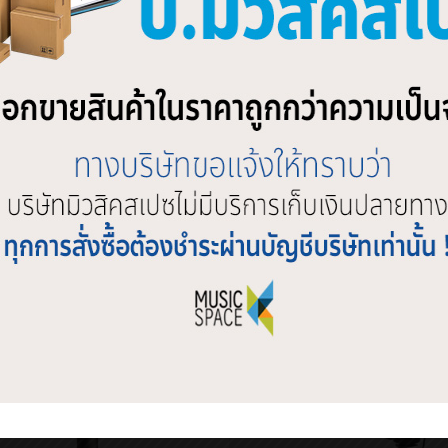
Mic clip with cable management included for neatly securing micr
Small pouch included for storage and transport
Combine with SC3 adapter to use with TRS devices
Combine with SC6 dual TRRS input adapter to use two smartLav+ w
ebook
Twitter
Line
ATED PRODUCTS