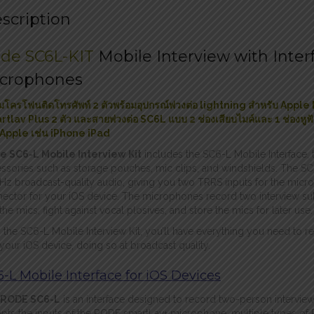
scription
de SC6L-KIT
Mobile Interview with Inter
crophones
มโครโฟนติดโทรศัพท์ 2 ตัวพร้อมอุปกรณ์พ่วงต่อ lightning สำหรับ Ap
tlav Plus 2 ตัว และสายพ่วงต่อ SC6L แบบ 2 ช่องเสียบไมค์และ 1 ช่องหูฟ
Apple เช่น iPhone iPad
e SC6-L Mobile Interview Kit
includes the SC6-L Mobile Interface,
ssories such as storage pouches, mic clips, and windshields. The SC6-L
Hz broadcast-quality audio, giving you two TRRS inputs for the micr
ector for your iOS device. The microphones record two interview subj
x the mics, fight against vocal plosives, and store the mics for later use.
 the SC6-L Mobile Interview Kit, you’ll have everything you need to r
 your iOS device, doing so at broadcast quality.
-L Mobile Interface for iOS Devices
RODE SC6-L
is an interface designed to record two-person interviews
pts the inputs of the RODE smartLav+ microphone, multiple types of