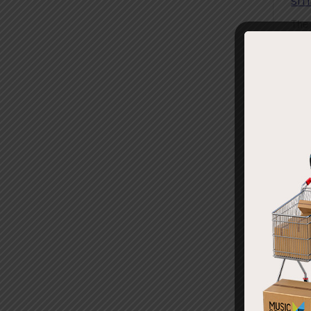
sm
The
qual
capt
spee
The 
test
TRRS
and 
The 
rati
mana
Comp
iPad
many
Fea