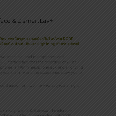
face & 2 smartLav+
ple Devices ในชุดประกอบด้วย ไมโครโฟน RODE
ังโดยมี output เป็นแบบ lightning สำหรับอุปกรณ์
 two smartLav+ lapel microphones, and
 interface facilitates the recording of 24-bit /
ophones, a 3.5mm headphone jack, and a lightning
ects at a time, and the accessories allow you to
ecord audio from two interview subjects straight
 directly to your iOS device. The interface
 RODE VideoMics (in conjunction with TRRS