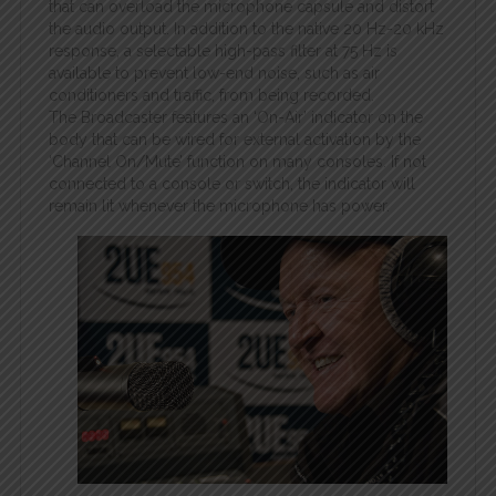
that can overload the microphone capsule and distort
the audio output. In addition to the native 20 Hz-20 kHz
response, a selectable high-pass filter at 75 Hz is
available to prevent low-end noise, such as air
conditioners and traffic, from being recorded.
The Broadcaster features an ‘On-Air’ indicator on the
body that can be wired for external activation by the
‘Channel On/Mute’ function on many consoles. If not
connected to a console or switch, the indicator will
remain lit whenever the microphone has power.