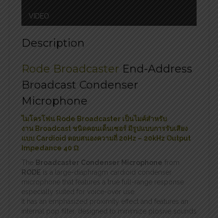
VIDEO
Description
Rode Broadcaster
End-Address
Broadcast Condenser
Microphone
ไมโครโฟน Rode Broadcaster เป็นไมค์สำหรับ
งาน Broadcast ชนิดคอนเด็นเซอร์ มีรูปแบบการรับเสียง
แบบ Cardioid ตอบสนองความถี่ 20Hz – 20kHz Output
Impedance 40 Ω
The
Broadcaster Condenser Microphone
from
RODE
is a large-diaphragm cardioid condenser
microphone that features a true full-range response
especially suited for voice-over use.
It has an emphasized proximity effect and features an
internal pop filter, designed to minimize plosive sounds