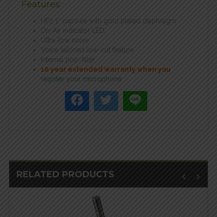
Features:
HF2 1” capsule with gold plated diaphragm
On-Air indicator LED
Ultra-low noise
Voice tailored low-cut feature
Internal pop-filter
10 year extended warranty when you
register your microphone
RELATED PRODUCTS