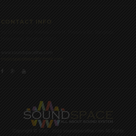
CONTACT INFO
25/15 Royal City Avenue Zone H , Praram 9 Rd., Bangkapi,
Huaykwang, Bangkok 10320
www.soundspacethai.com
musicspaceteam@hotmail.com
Copyright © 2015 - 2022 soundspacethai.com All Rights