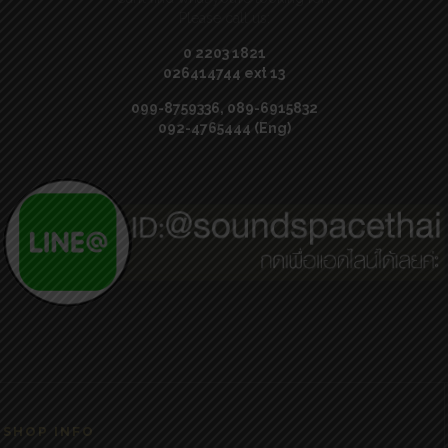
Please call us:
0 2203 1821
026414744 ext 13
099-8759336, 089-6915832
092-4765444 (Eng)
SHOP INFO