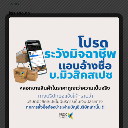
(White)
฿
23,500.00
1
2
3
4
…
10
11
12
→
Showing 1–18 of 212 results
SHOP BY BRAND