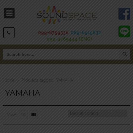
099-8759336
,
089-6915832
092-4765444 (ENG)
Search Button
Search
for:
Home
Products tagged “YAMAHA”
>
YAMAHA
View