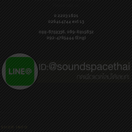
Please call us:
0 2203 1821
026414744 ext 13
099-8759336, 089-6915832
092-4765444 (Eng)
SHOP INFO