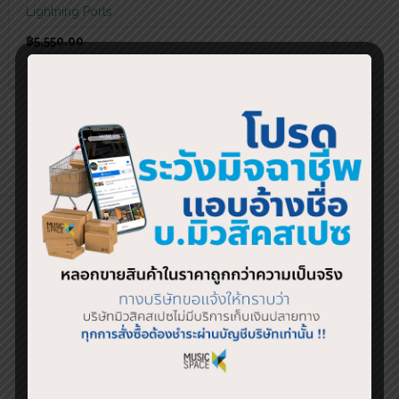
Lightning Ports
฿
5,550.00
←
1
2
3
4
5
6
…
10
11
12
→
Showing 37–54 of 212 results
SHOP BY BRAND