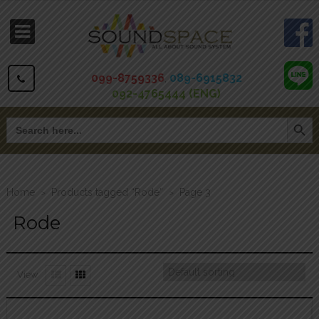
099-8759336
,
089-6915832
092-4765444 (ENG)
Search Button
Search
for:
Home
Products tagged “Rode”
Page 3
>
>
Rode
View