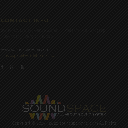
CONTACT INFO
25/15 Royal City Avenue Zone H , Praram 9 Rd., Bangkapi,
Huaykwang, Bangkok 10320
www.soundspacethai.com
musicspaceteam@hotmail.com
Copyright © 2015 - 2022 soundspacethai.com All Rights