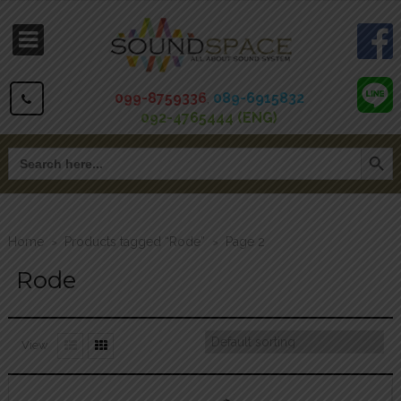
099-8759336
,
089-6915832
092-4765444 (ENG)
Search Button
Search
for:
Home
Products tagged “Rode”
Page 2
>
>
Rode
View