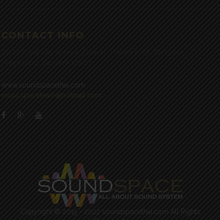
CONTACT INFO
25/15 Royal City Avenue Zone H , Praram 9 Rd., Bangkapi,
Huaykwang, Bangkok 10320
www.soundspacethai.com
musicspaceteam@hotmail.com
Copyright © 2015 - 2022 soundspacethai.com All Rights