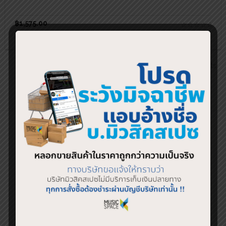
฿
1,575.00
←
1
2
3
4
5
…
10
11
12
→
Showing 19–36 of 212 results
SHOP BY BRAND