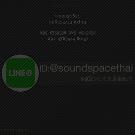
Please call us:
0 2203 1821
026414744 ext 13
099-8759336, 089-6915832
092-4765444 (Eng)
SHOP INFO