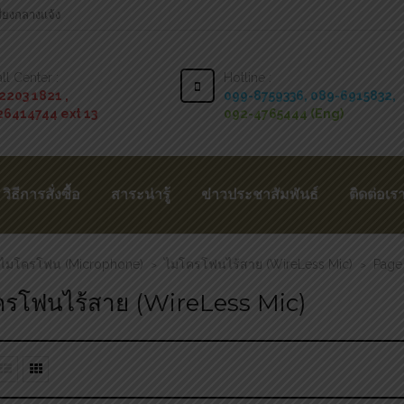
สียงกลางแจ้ง
ll Center :
Hotline :
2203 1821 ,
099-8759336,
089-6915832,
26414744 ext 13
092-4765444 (Eng)
วิธีการสั่งซื้อ
สาระน่ารู้
ข่าวประชาสัมพันธ์
ติดต่อเร
ไมโครโฟน (Microphone)
ไมโครโฟนไร้สาย (WireLess Mic)
Page
>
>
รโฟนไร้สาย (WireLess Mic)