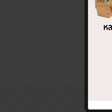
ไมโคร
BLX14
฿
17,
←