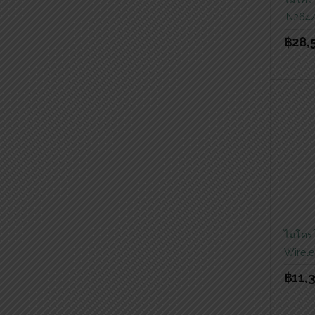
IN264
฿
28,
ไมโคร
Wirele
฿
11,