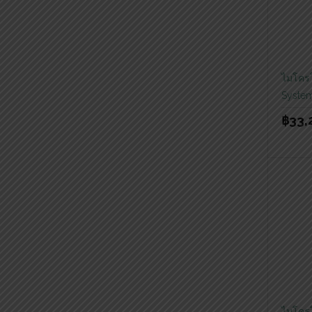
ไมโคร
Syste
฿
33,
ไมโคร