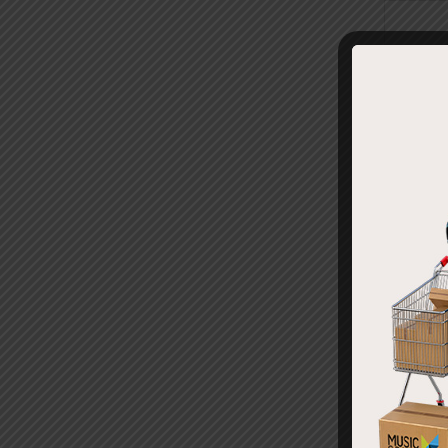
ไมโคร
G4-ME4
฿
28,