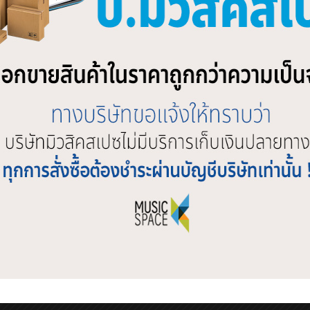
โฟนไร้สาย SHURE
ไมโครโฟนไร้สาย SHURE
RA/CVL R12
BLX24RA/B58-M19 Wireless S
900.00
฿
20,900.00
1
2
3
…
8
9
10
11
12
13
→
SHOP BY BRAND