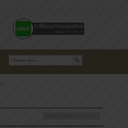
Search Button
Search
for:
า
 11