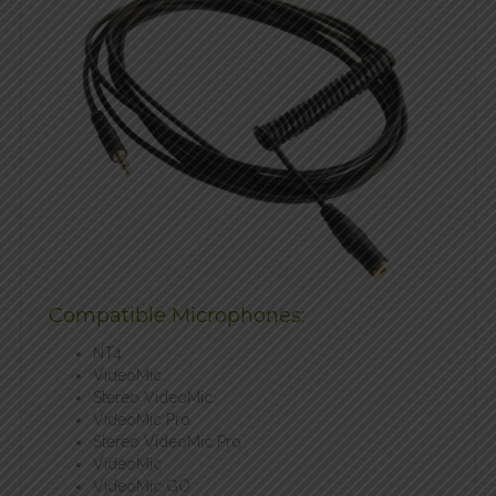
Compatible Microphones:
NT4
VideoMic
Stereo VideoMic
VideoMic Pro
Stereo VideoMic Pro
VideoMic
VideoMic GO