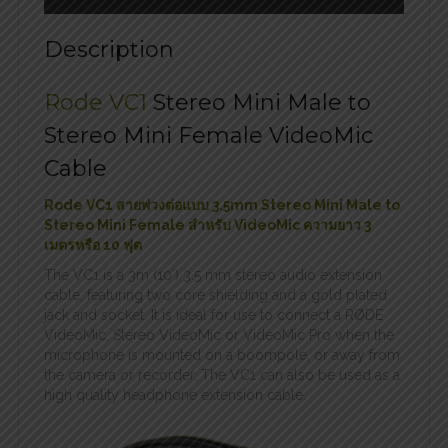
Description
Rode VC1
Stereo Mini Male to
Stereo Mini Female VideoMic
Cable
Rode VC1 สายพ่วงต่อแบบ 3.5mm Stereo Mini Male to
Stereo Mini Female สำหรับ VideoMic ความยาว 3
เมตรหรือ 10 ฟุต
The VC1 is a 3m (10′) 3.5 mm stereo audio extension
cable, featuring two core shielding and a gold plated
jack and socket. It is ideal for use to connect a RØDE
VideoMic, Stereo VideoMic or VideoMic Pro when the
microphone is mounted on a boompole, or away from
the camera or recorder. The VC1 can also be used as a
high quality headphone extension cable.