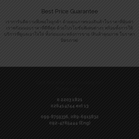
Best Price Guarantee
เราการันตีความพึงพอใจลูกค้า ด้วยคุณภาพของสินค้าในราคาที่คุ้มค่า
เราพร้อมมอบราคาที่ดีที่สุด ด้วยโปรโมชั่นพิเศษต่างๆ พร้อมทั้งการให้
บริการที่ดูแลเอาใจใส่ ทั้งก่อนและหลังการขาย (สินค้าคุณภาพ ในราคา
มิตรภาพ)
Can’t find what you’re looking for?
Please call us:
0 2203 1821
026414744 ext 13
099-8759336, 089-6915832
092-4765444 (Eng)