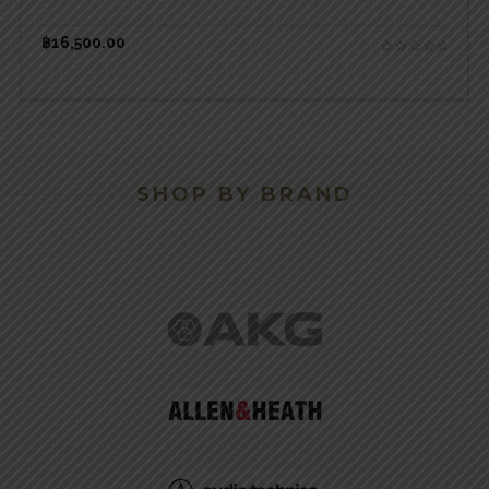
฿
16,500.00
SHOP BY BRAND