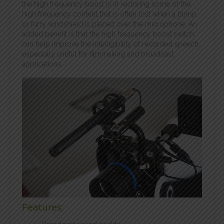
the high frequency boost is in restoring some of the
high frequency content that is often lost when a blimp
or furry windshield is placed over the microphone. An
added benefit is that the high frequency boost switch
can help improve the intelligibility of recorded speech,
especially useful for filmmaking and broadcast
applications.
Features: