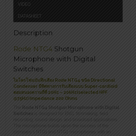
VIDEO
DATASHEET
Description
Rode NTG4
Shotgun
Microphone with Digital
Switches
ไมโครโฟนบันทึกเสียง Rode NTG4 ชนิด Directional
Condenser มีทิศทางการรับเสียงแบบ Super-cardioid
ตอบสนองความถี่ที่ 20Hz – 20kHz(selected HPF
@75Hz) Impedance 200 Ohms
The
Rode NTG4 Shotgun Microphone with Digital
Switches
is designed for ENG, filmmaking, field
recording, sound design, and broadcast applications.
The microphone builds upon the success of the
company’s NTG1 and NTG2 microphones with an