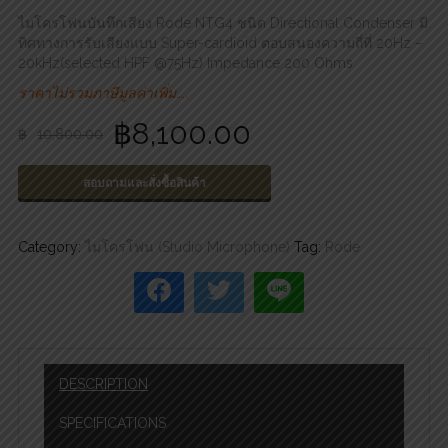
ไมโครโฟนบันทึกเสียง Rode NTG4 ชนิด Directional Condenser มี
ทิศทางการรับเสียงแบบ Super-cardioid ตอบสนองความถี่ที่ 20Hz –
20kHz(selected HPF @75Hz) Impedance 200 Ohms
ราคาไม่รวมภาษีมูลค่าเพิ่ม…..
฿
8,100.00
฿
10,800.00
สอบถามและสั่งซื้อสินค้า
Category:
ไมโครโฟน (Studio Microphone)
Tag:
Rode
DESCRIPTION
SPECIFICATIONS