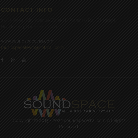
CONTACT INFO
25/15 Royal City Avenue Zone H , Praram 9 Rd., Bangkapi,
Huaykwang, Bangkok 10320
www.soundspacethai.com
musicspaceteam@hotmail.com
Copyright © 2015 - 2022 soundspacethai.com All Rights
Reserved.