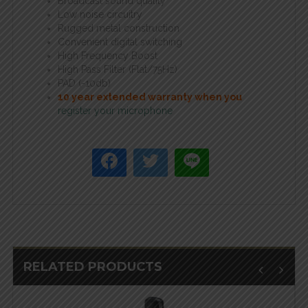
Broadcast sound quality
Low noise circuitry
Rugged metal construction
Convenient digital switching
High Frequency Boost
High Pass Filter (Flat/75Hz)
PAD (-10db)
10 year extended warranty when you
register your microphone
RELATED PRODUCTS