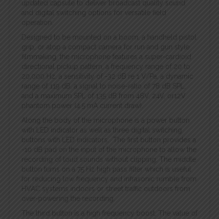
updated capsule to deliver broadcast quality sound
and digital switching options for versatile field
operation.
Designed to be mounted on a boom, a handheld pistol
grip, or atop a compact camera for run and gun style
filmmaking, the microphone features a super-cardioid
directional pickup pattern, a frequency range of 20 to
20,000 Hz, a sensitivity of -32 dB re 1 V/Pa, a dynamic
range of 119 dB, a signal to noise-ratio of 78 dB SPL,
and a maximum SPL of 135 dB from 48V, 24V, or12V
phantom power (4.5 mA current draw).
Along the body of the microphone is a power button
with LED indicator as well as three digital switching
buttons with LED indicators. The first button provides a
-10 dB pad on the input of the microphone to allow the
recording of loud sounds without clipping. The middle
button turns on a 75 Hz high pass filter which is useful
for reducing low frequency and infrasonic rumble from
HVAC systems indoors or street traffic outdoors from
over-powering the recording.
The third button is a high frequency boost. The value of