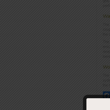
gril
perf
Wa
The 
coup
the 
The 
ensu
reve
bene
Wo
The 
syst
the 
Fac