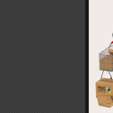
REL
ลําโ
12″ A
฿
13