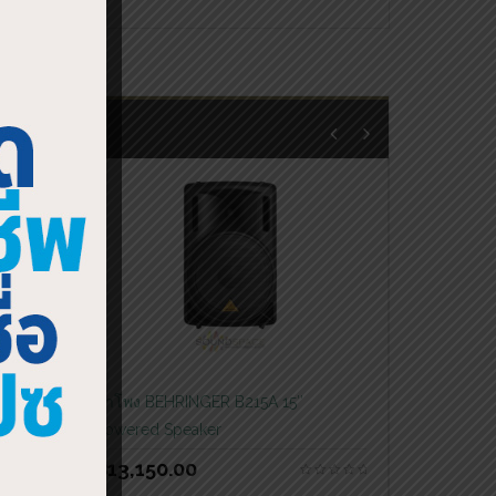
O 15″
ลำโพง BEHRINGER B215A 15″
Powered Speaker
฿
13,150.00