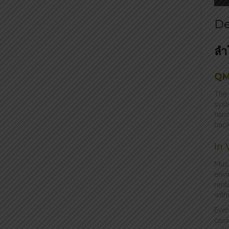
De
ลำ
QM
The 
syst
hand
back
In
Much
envi
rent
with
Even
casi