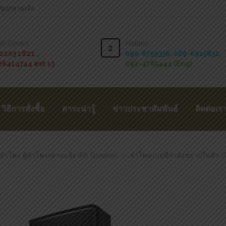
สียงกลางแจ้ง
ll Center :
Hotline :
2203 1821 ,
099-8759336,
089-6915832,
26414744 ext 13
092-4765444 (Eng)
วิธีการสั่งซื้อ
สาระน่ารู้
ข่าวประชาสัมพันธ์
ติดต่อเร
ลำโพง ตู้ลำโพงกลางแจ้ง (PA Speaker)
ลำโพงแบบมีกำลังขยายในตัว (A
>