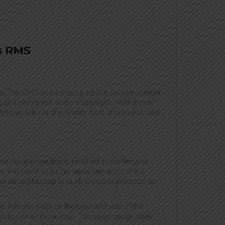
s RMS
de. The QM500 is a multi-purpose passive speaker
s and permanent audio installations. With power
versatile and hi-fidelity front of house or fold-
e voice projection is required in challenging
n will stand up to the heavy demands of any
e same philosophy as all Qmotion products: to
as non slip skids on the base and side of the
nitor on a timber floor. The heavy gauge steel