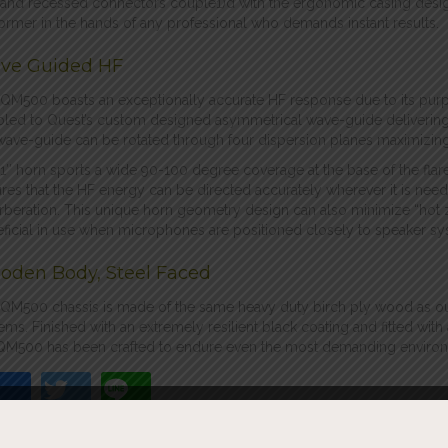
l and recessed connectors couple1)d with the ergonomic casing de
ormer in the hands of any professional who demands instant results.
ve Guided HF
QM500 boasts an exceptionally accurate HF response due to its purp
led to Quest’s custom designed asymmetrical wave-guide delivering 
wave-guide can be rotated through four dispersion planes maximizing
1″ horn sports a wide 90-100 degree coverage at the base of the flar
res that the HF energy can be directed accurately wherever it is ne
rberation. This unique horn geometry design can also minimize “hot zon
ficial in use when microphones are positioned closely to speaker s
oden Body, Steel Faced
QM500 chassis is made of the same heavy duty birch ply wood as ou
ems. Finished with an extremely resilient black coating and fitted wit
QM500 has been crafted to endure even the most demanding environmen
ebook
Twitter
Line