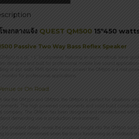
scription
โพงกลางแจ้ง
QUEST QM500
15″450 watt
500 Passive Two Way Bass Reflex Speaker
QM500 is a 15″ + 1″ loudspeaker featuring an asymmetrical wave-gui
em designed and built for professional mobile live sound application
ling of 450 watts RMS (900w music power) the QM500 is a mid powered 
 monitor for professional applications.
 Venue or On Road
 like the QM350i and QM700, the QM500 is perfect for situations wher
ronments. The high powered components and solid build constructio
al company. The QM500 has been designed and manufactured with th
stand demanding use in production environments.
 the smallest details reveal the practical insight into the QM500 such 
ng to prevent movement when the box is functioning as a foldback mo