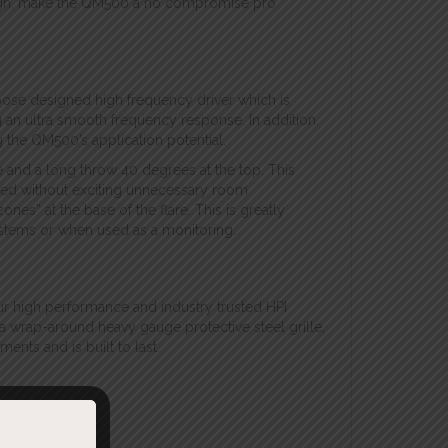
sign, make the QM500 a no compromise pro
ose designed high frequency driver which is
an ultra smooth frequency response. In addition,
 the QM500’s application potential.
e and a long throw 40 degrees at the top. This
eded without exciting unnecessary room
es” at the base of the flare. This is greatly
ystems or when used as a monitoring.
r high performance and industry trusted HPI
h a wrap-around heavy gauge protective steel grille,
ts and is built to last.