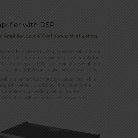
lifier with DSP
ower Amplifier, 1200W Continuous/ch at 4 ohms,
ssional PA systems utilizing speakers with 4 and 8
 output stage with a universal power supply for
2 lbs. The integrated DSP section includes High and
t delay, and RMS/Peak speaker protection limiting.
with convenient loop-through capabilities, while
mped speaker connections. In addition to the
protection by providing settings for the
DX 8 ships with a standard IEC power cord.