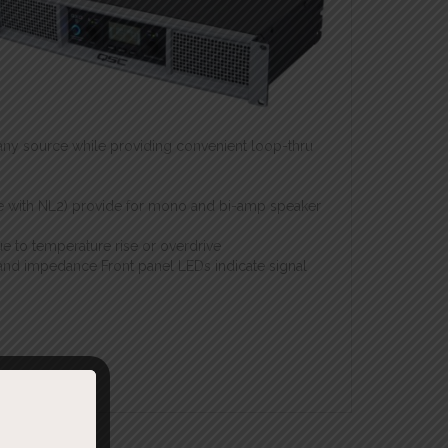
 any source while providing convenient loop-thru
le with NL2) provide for mono and bi-amp speaker
ue to temperature rise or overdrive
and impedance Front panel LEDs indicate signal