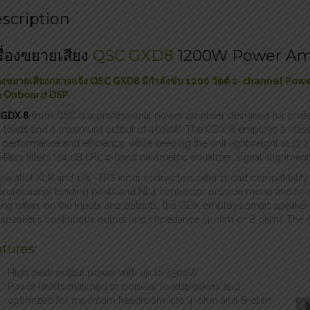
scription
รื่องขยายเสียง
QSC GXD8
1200W Power Amp
่องขยายเสียงกลางแจ้ง QSC GXD8 มีกำลังขับ 1200 วัตต์ 2-channel P
h Onboard DSP
GDX 8
from QSC is a professional power amplifier designed for profe
loads and a maximum output of 4500W. The GDX 8 employs a class D
 performance and efficiency, while keeping the unit lightweight at 13.
Pass filters (24 dB LR), 4-band parametric equalizer, signal alignmen
parallel XLR and 1/4″ TRS input connectors offer broad compatibility 
professional binding posts and NL4 connector provide mono and bi-a
ting offers on the inputs and outputs, the GDX employs smart speaker 
speaker’s continuous output and impedance (4 ohm or 8 ohm). The G
tures:
High peak output power with up to 4500W
Power levels matched to popular loudspeakers and
optimized for maximum headroom into 4-ohm and 8-ohm