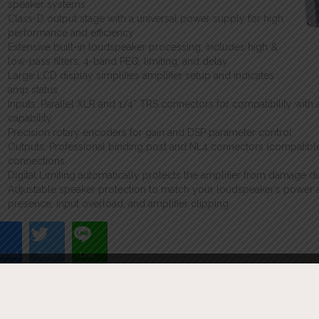
speaker systems
Class-D output stage with a universal power supply for high
performance and efficiency
Extensive built-in loudspeaker processing, includes high &
low-pass filters, 4-band PEQ, limiting, and delay
Large LCD display simplifies amplifier setup and indicates
amp status
Inputs: Parallel XLR and 1/4” TRS connectors for compatibility with
capability
Precision rotary encoders for gain and DSP parameter control
Outputs: Professional binding post and NL4 connectors (compatib
connections
Digital Limiting automatically protects the amplifier from damage d
Adjustable speaker protection to match your loudspeaker’s power 
presence, input overload, and amplifier clipping
ebook
Twitter
Line