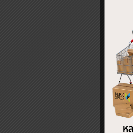
REL
เพาเ
Ampli
฿
31