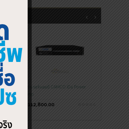
wer
เพาเวอร์แอมป์ CAMCO iD4 Power
Amp
฿
112,800.00