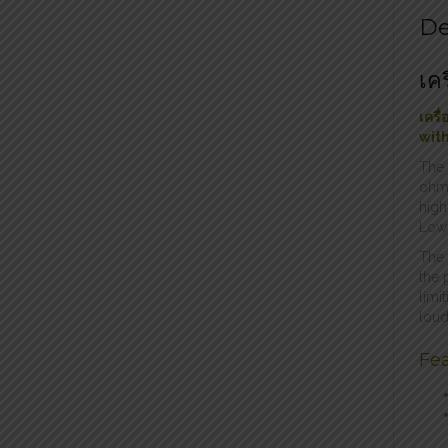
De
เค
เครื
wit
The
ohm 
high
Low-
The 
the 
limi
loud
Fea