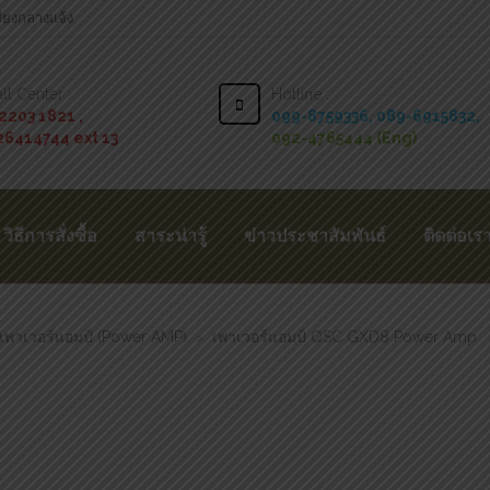
สียงกลางแจ้ง
ll Center :
Hotline :
2203 1821 ,
099-8759336,
089-6915832,
26414744 ext 13
092-4765444 (Eng)
วิธีการสั่งซื้อ
สาระน่ารู้
ข่าวประชาสัมพันธ์
ติดต่อเร
เพาเวอร์แอมป์ (Power AMP)
เพาเวอร์แอมป์ QSC GXD8 Power Amp
>