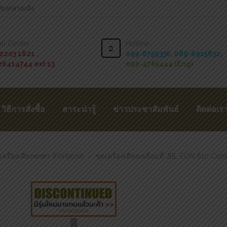
สียงกลางแจ้ง
ll Center :
Hotline :
2203 1821 ,
099-8759336,
089-6915832,
26414744 ext 13
092-4765444 (Eng)
วิธีการสั่งซื้อ
สาระน่ารู้
ข่าวประชาสัมพันธ์
ติดต่อเร
เครื่องเสียงพกพา (Portable)
ชุดเครื่องเสียงเคลื่อนที่ JBL EON 610 Co
>