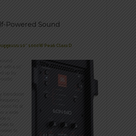
lf-Powered Sound
ับบลูทูธแบบ 10″ 1000W Peak Class D
 sound
r with a 10″
und up by
coustic
y transducer
 frequency
0,0000 Hz at
for a wide
ide is
cies to
peaker to