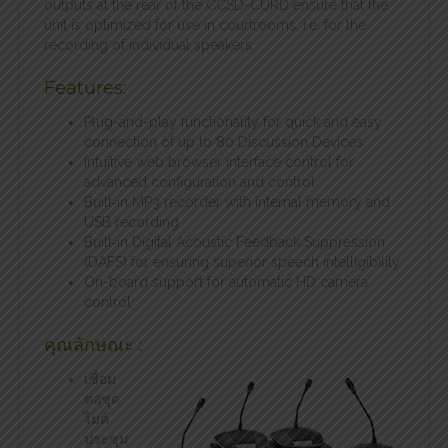
outputs at the rear of the CCSD-CURD ensure that the
unit is optimized for use in courtrooms, i.e. for the
recording of individual speakers.
Features:
Plug-and-play functionality for quick and easy
connection of up to 80 Discussion Devices
Intuitive web browser interface control for
advanced configuration and control
Built‑in MP3 recorder with internal memory and
USB recording
Built‑in Digital Acoustic Feedback Suppression
(DAFS) for ensuring superior speech intelligibility
On-board support for automatic HD camera
control
คุณลักษณะ :
เชื่อม
ต่อชุด
ไมค์
ประชุม