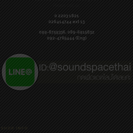
Please call us:
0 2203 1821
026414744 ext 13
099-8759336, 089-6915832
092-4765444 (Eng)
SHOP INFO