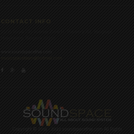
CONTACT INFO
25/15 Royal City Avenue Zone H , Praram 9 Rd., Bangkapi,
Huaykwang, Bangkok 10320
www.soundspacethai.com
musicspaceteam@hotmail.com
Copyright © 2015 - 2022 soundspacethai.com All Rights