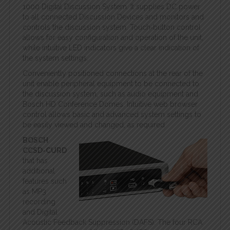
1000 Digital Discussion System. It supplies DC power
to all connected Discussion Devices and monitors and
controls the discussion system. Touch‑button control
allows for easy configuration and operation of the unit,
while intuitive LED indicators give a clear indication of
the system settings.
Conveniently positioned connections at the rear of the
unit enable peripheral equipment to be connected to
the discussion system, such as audio equipment and
Bosch HD Conference Domes. Intuitive web browser
control allows basic and advanced system settings to
be easily viewed and changed, as required
BOSCH
CCSD-CURD
that has
additional
features such
as MP3
recording
and Digital
Acoustic Feedback Suppression (DAFS). The four RCA