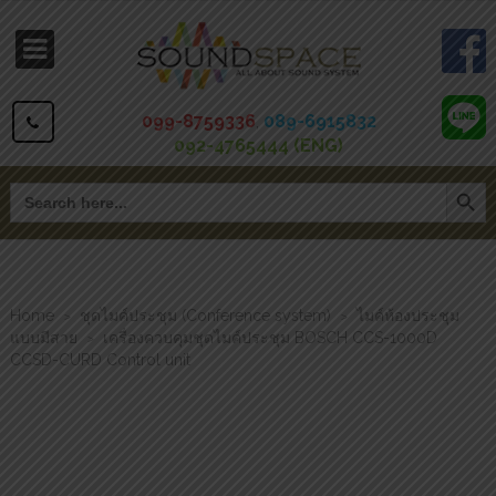
099-8759336
,
089-6915832
092-4765444 (ENG)
Search Button
Search
for:
Home
ชุดไมค์ประชุม (Conference system)
ไมค์ห้องประชุม
>
>
แบบมีสาย
เครื่องควบคุมชุดไมค์ประชุม BOSCH CCS-1000D
>
CCSD-CURD Control unit