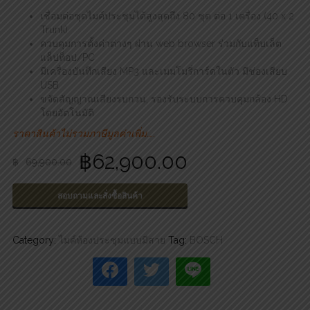
เชื่อมต่อชุดไมค์ประชุมได้สูงสุดถึง 80 ชุด ต่อ 1 เครื่อง (40 x 2
Trunk)
ควบคุมการตั้งค่าต่างๆ ผ่าน web browser ร่วมกับแท็บเล็ต
แล็ปท็อป/PC
มีเครื่องบันทึกเสียง MP3 และเมมโมรี่การ์ดในตัว มีช่องเสียบ
USB
ขจัดสัญญาณเสียงรบกวน, รองรับระบบการควบคุมกล้อง HD
โดยอัตโนมัติ
ราคาสินค้าไม่รวมภาษีมูลค่าเพิ่ม…..
฿
62,900.00
฿
69,900.00
สอบถามและสั่งซื้อสินค้า
Category:
ไมค์ห้องประชุมแบบมีสาย
Tag:
BOSCH