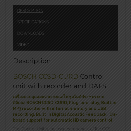
DESCRIPTION
SPECIFICATIONS
DOWNLOADS
VIDEO
Description
BOSCH CCSD-CURD
Control
unit with recorder and DAFS
เครื่องควบคุมและจ่ายกระแสไฟชุดไมค์ประชุมระบบ
ดิจิตอล BOSCH CCSD-CURD, Plug-and-play, Built‑in
MP3 recorder with internal memory and USB
recording, Built‑in Digital Acoustic Feedback , On-
board support for automatic HD camera control
The Control Unit is the main component of the CCS