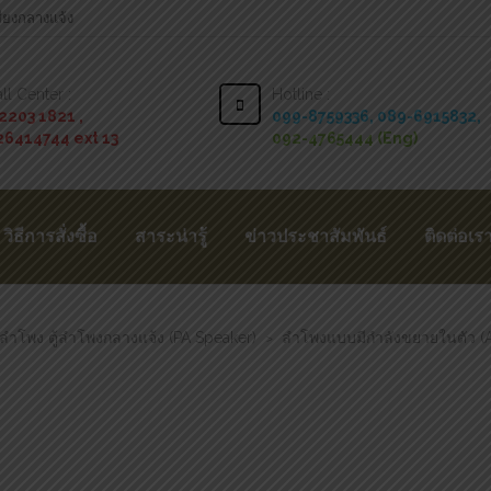
สียงกลางแจ้ง
ll Center :
Hotline :
2203 1821 ,
099-8759336,
089-6915832,
26414744 ext 13
092-4765444 (Eng)
วิธีการสั่งซื้อ
สาระน่ารู้
ข่าวประชาสัมพันธ์
ติดต่อเร
ลำโพง ตู้ลำโพงกลางแจ้ง (PA Speaker)
ลำโพงแบบมีกำลังขยายในตัว (A
>