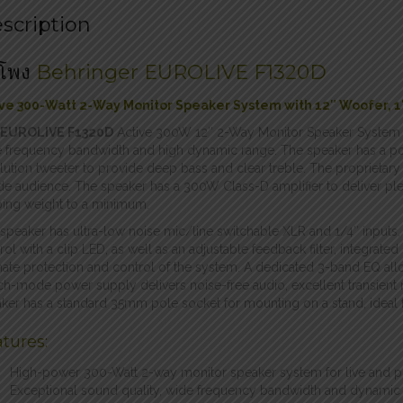
scription
โพง
Behringer EUROLIVE
F1320D
ive 300-Watt 2-Way Monitor Speaker System with 12″ Woofer, 1
EUROLIVE F1320D
Active 300W 12″ 2-Way Monitor Speaker System f
 frequency bandwidth and high dynamic range. The speaker has a pow
lution tweeter to provide deep bass and clear treble. The proprietary
de audience. The speaker has a 300W Class-D amplifier to deliver plent
ing weight to a minimum.
speaker has ultra-low noise mic/line switchable XLR and 1/4″ inputs, 
rol with a clip LED, as well as an adjustable feedback filter, integrate
mate protection and control of the system. A dedicated 3-band EQ all
ch-mode power supply delivers noise-free audio, excellent transien
ker has a standard 35mm pole socket for mounting on a stand, ideal f
tures:
High-power 300-Watt 2-way monitor speaker system for live and p
Exceptional sound quality, wide frequency bandwidth and dynamic