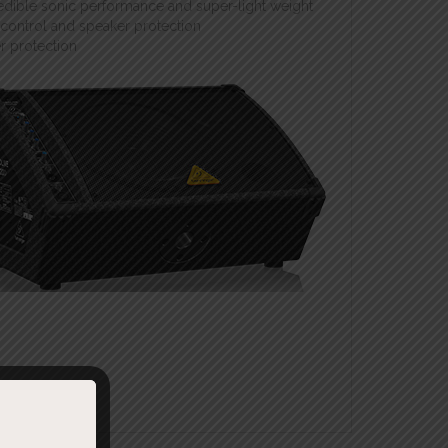
edible sonic performance and super-light weight
m control and speaker protection
r protection