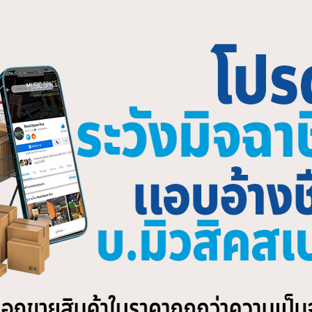
ATED PRODUCTS
ง BEHRINGER B205D 5.25”
ลําโพงซับวูฟเฟอร์ BEHRINGER
e Monitor Speaker
VQ1800D 18″ Active Subbass
500.00
฿
16,000.00