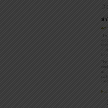
De
ลำ
Act
The
wide
reso
a wi
keep
The 
cont
ulti
swit
spea
Fea