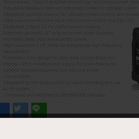
Revolutionary Class-D amplifier technology: enormous power, incr
Adjustable feedback filter and integrated limiter for ultimate syste
Integrated sound processor for ultimate system control and speake
Ultra-low noise Mic/Line input with Volume control and Clip LED
Dedicated 3-band EQ for perfect sound shaping
Extremely powerful 12” long-excursion driver provides
incredibly deep bass and acoustic power
High-resolution 1” HF driver for exceptional high-frequency
reproduction
Proprietary horn design for ultra-wide sound dispersion
Internal switch-mode power supply for noise-free audio,
superior transient response and very low power
consumption
Integrated 35 mm pole socket for stand mounting and use
as PA system
Conceived and designed by BEHRINGER Germany
ebook
Twitter
Line