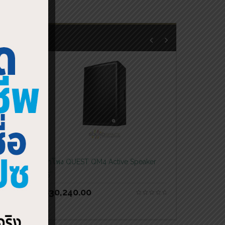
ลำโพง QUEST QM4 Active Speaker
15″
฿
30,240.00