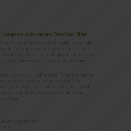
″ Compression Driver and Feedback Filter
rom Behringer provides high-quality sound with
erful 12″ long-excursion woofer and a 1″ high-
 horn design offers ultra-wide dispersion to reach
y of power and terrific sonic integrity while
plus XLR and 1/4″ link outputs. There is a volume
d limiter, and integrated sound processor for
ows you to shape your sound, while the internal
t response, and low power consumption. The
or PA use.
layback applications
 range