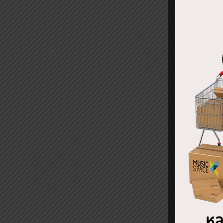
REL
ลำโพ
Activ
฿
7,