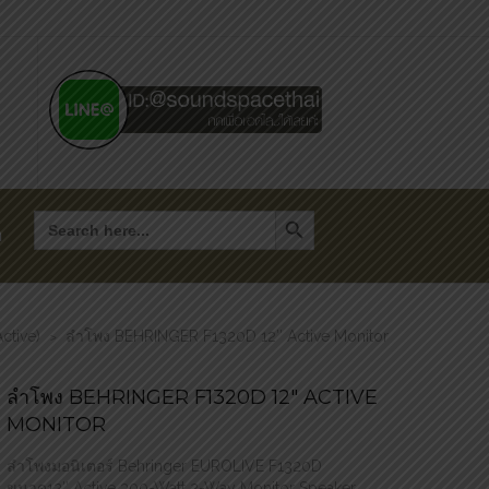
Search Button
Search
for:
า
ctive)
ลำโพง BEHRINGER F1320D 12″ Active Monitor
>
ลำโพง BEHRINGER F1320D 12″ ACTIVE
MONITOR
ลำโพงมอนิเตอร์ Behringer EUROLIVE F1320D
ขนาด12″ Active 300-Watt 2-Way Monitor Speaker