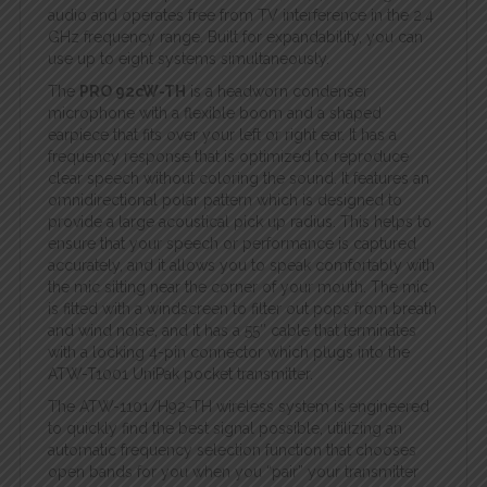
audio and operates free from TV interference in the 2.4
GHz frequency range. Built for expandability, you can
use up to eight systems simultaneously.
The
PRO 92cW-TH
is a headworn condenser
microphone with a flexible boom and a shaped
earpiece that fits over your left or right ear. It has a
frequency response that is optimized to reproduce
clear speech without coloring the sound. It features an
omnidirectional polar pattern which is designed to
provide a large acoustical pick up radius. This helps to
ensure that your speech or performance is captured
accurately, and it allows you to speak comfortably with
the mic sitting near the corner of your mouth. The mic
is fitted with a windscreen to filter out pops from breath
and wind noise, and it has a 55″ cable that terminates
with a locking 4-pin connector which plugs into the
ATW-T1001 UniPak pocket transmitter.
The ATW-1101/H92-TH wireless system is engineered
to quickly find the best signal possible, utilizing an
automatic frequency selection function that chooses
open bands for you when you “pair” your transmitter