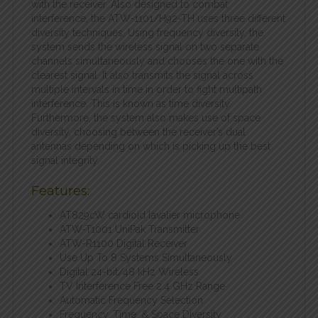
with the receiver. Also designed to combat
interference, the ATW-1101/H92-TH uses three different
diversity techniques. Using frequency diversity, the
system sends the wireless signal on two separate
channels simultaneously and chooses the one with the
clearest signal. It also transmits the signal across
multiple intervals in time in order to fight multipath
interference. This is known as time diversity.
Furthermore, the system also makes use of space
diversity, choosing between the receiver’s dual
antennas depending on which is picking up the best
signal integrity.
Features:
AT829cW cardioid lavalier microphone
ATW-T1001 UniPak Transmitter
ATW-R1100 Digital Receiver
Use Up To 8 Systems Simultaneously
Digital 24-bit/48 kHz Wireless
TV Interference Free 2.4 GHz Range
Automatic Frequency Selection
Frequency, Time, & Space Diversity