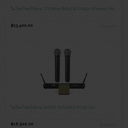
ไมโครโฟนไร้สาย JTS IN64/IN64TB/CM501 Wireless Mic
฿
13,400.00
สอบถามและสั่งซื้อสินค้า
ไมโครโฟนไร้สาย SHURE SVX288A/PG58 Q12
฿
18,900.00