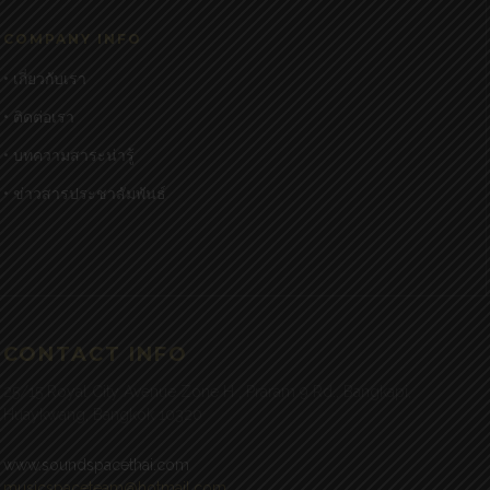
COMPANY INFO
• เกี่ยวกับเรา
• ติดต่อเรา
• บทความสาระน่ารู้
• ข่าวสารประชาสัมพันธ์
CONTACT INFO
25/15 Royal City Avenue Zone H , Praram 9 Rd., Bangkapi,
Huaykwang, Bangkok 10320
www.soundspacethai.com
musicspaceteam@hotmail.com