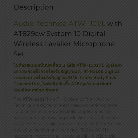
Description
Audio-Technica ATW-1101/L
with
AT829cw System 10 Digital
Wireless Lavalier Microphone
Set
ไมค์ลอยแบบหนีบปกเสื้อ 2.4 GHz ATW-1101/L System
10 ประกอบด้วย เครื่องรับสัญญาณ ATW-R1100 digital
receiver เครื่องส่งสัญญาณ ATW-T1001 Body Pack
Transmitter,
ไมค์หนีบปกเสื้อ AT829cW cardioid
lavalier microphone
The
ATW-1101
/H92-TH System 10 from Audio-
Technica is a digital wireless headworn microphone
solution for lecturers and similar applications that
require articulate vocal reproduction. The set includes
the ATW-R1100 digital receiver, the ATW-T1001 UniPak
pocket transmitter and the beige PRO 92cW-TH
headworn microphone. It uses 24-bit, 48 kHz digital