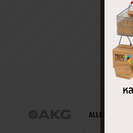
ไมโค
Micr
฿
10