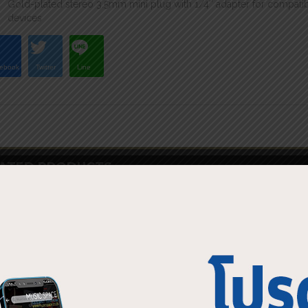
Gold-plated stereo 3.5mm mini plug with 1/4″ adapter for compatibi
devices
ebook
Twitter
Line
ATED PRODUCTS