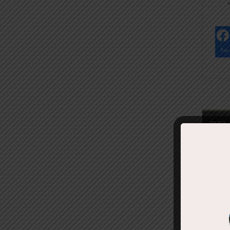
Fac
REL