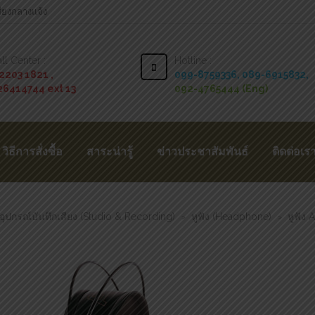
สียงกลางแจ้ง
ll Center :
Hotline :
2203 1821 ,
099-8759336,
089-6915832,
26414744 ext 13
092-4765444 (Eng)
วิธีการสั่งซื้อ
สาระน่ารู้
ข่าวประชาสัมพันธ์
ติดต่อเร
อุปกรณ์บันทึกเสียง (Studio & Recording)
หูฟัง (Headphone)
หูฟัง
>
>