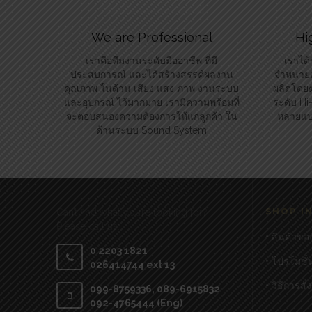
We are Professional
Hi
เราคือทีมงานระดับมืออาชีพ ที่มี
เราได้
ประสบการณ์ และได้สร้างสรรค์ผลงาน
จำหน่ายแ
คุณภาพ ในด้าน เสียง แสง ภาพ งานระบบ
ผลิตโดยต
และอุปกรณ์ ไว้มากมาย เรามีความพร้อมที่
ระดับ H
จะตอบสนองความต้องการให้แก่ลูกค้า ใน
หลายแบร
ด้านระบบ Sound System
SHOP I
Can’t find what you’re looking for?
Please call us:
• สินค้าขอ
0 2203 1821
• โปรโมชั่
026414744 ext 13
• วิธีการสั่
099-8759336, 089-6915832
092-4765444 (Eng)