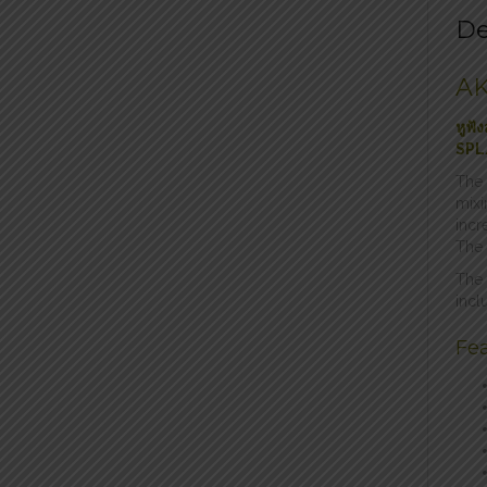
De
AK
หูฟั
SPL
The 
mixi
incr
The 
The 
incl
Fea