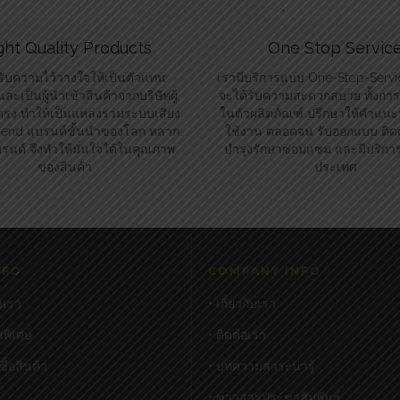
ght Quality Products
One Stop Servic
รับความไว้วางใจให้เป็นตัวแทน
เรามีบริการแบบ One-Stop-Service
ละเป็นผู้นำเข้าสินค้าจากบริษัทผู้
จะได้รับความสะดวกสบาย ทั้งการใ
รง ทำให้เป็นแหล่งรวมระบบเสียง
ในตัวผลิตภัณฑ์ ปรึกษาให้คำแนะ
i-end แบรนด์ชั้นนำของโลก หลาก
ใช้งาน ตลอดจน รับออกแบบ ติดตั
นด์ จึงทำให้มั่นใจได้ในคุณภาพ
บำรุงรักษาซ่อมแซม และมีบริการจ
ของสินค้า
ประเทศ
NFO
COMPANY INFO
งเรา
• เกี่ยวกับเรา
นพิเศษ
• ติดต่อเรา
งซื้อสินค้า
• บทความสาระน่ารู้
• ข่าวสารประชาสัมพันธ์