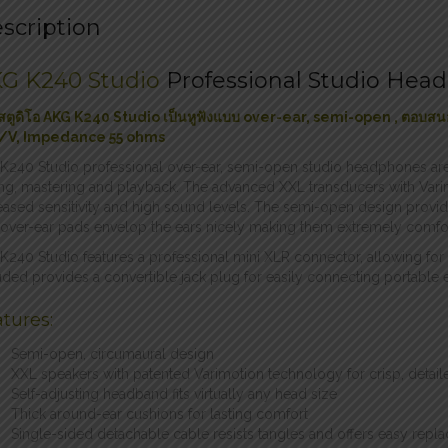
scription
G K240 Studio
Professional Studio Hea
งสตูดิโอ AKG K240 Studio เป็นหูฟังแบบ over-ear, semi-open , ตอบสนอ
/V, Impedance 55 ohms
K240 Studio professional over-ear, semi-open studio headphones are 
ng, mastering and playback. The advanced XXL transducers with Vari
eased sensitivity and high sound levels. The semi-open design provid
over-ear pads envelop the ears nicely making them extremely comfor
K240 Studio features a professional mini XLR connector, allowing for
uded provides a convertible jack plug for easily connecting portable
tures:
Semi-open, circumaural design
XXL speakers with patented Varimotion technology for crisp, detai
Self-adjusting headband fits virtually any head size
Thick around-ear cushions for lasting comfort
Single-sided detachable cable resists tangles and offers easy repl