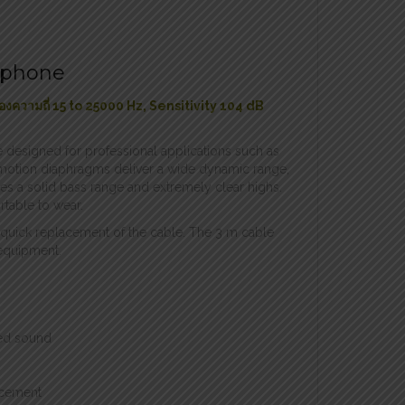
dphone
งความถี่ 15 to 25000 Hz, Sensitivity 104 dB
designed for professional applications such as
motion diaphragms deliver a wide dynamic range,
es a solid bass range and extremely clear highs.
table to wear.
 quick replacement of the cable. The 3 m cable
 equipment.
led sound
acement