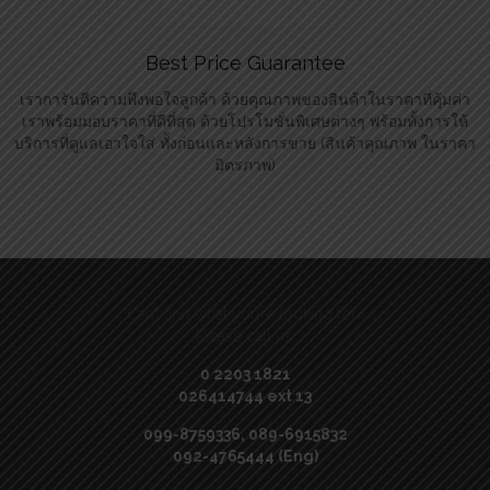
Best Price Guarantee
เราการันตีความพึงพอใจลูกค้า ด้วยคุณภาพของสินค้าในราคาที่คุ้มค่า
เราพร้อมมอบราคาที่ดีที่สุด ด้วยโปรโมชั่นพิเศษต่างๆ พร้อมทั้งการให้
บริการที่ดูแลเอาใจใส่ ทั้งก่อนและหลังการขาย (สินค้าคุณภาพ ในราคา
มิตรภาพ)
Can’t find what you’re looking for?
Please call us:
0 2203 1821
026414744 ext 13
099-8759336, 089-6915832
092-4765444 (Eng)