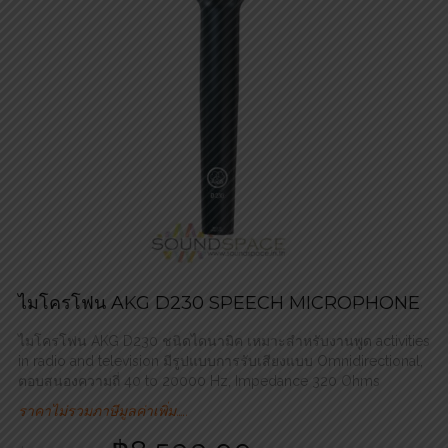
ไมโครโฟน AKG D230 SPEECH MICROPHONE
ไมโครโฟน AKG D230 ชนิดไดนามิค เหมาะสำหรับงานพูด activities
in radio and television มีรูปแบบการรับเสียงแบบ Omnidirectional,
ตอบสนองความถี่ 40 to 20000 Hz, Impedance 320 Ohms
ราคาไม่รวมภาษีมูลค่าเพิ่ม…..