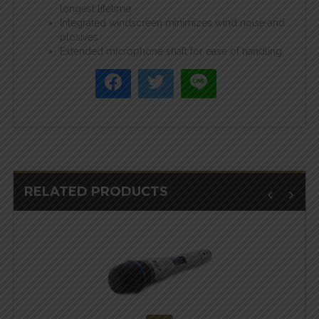
longest lifetime
Integrated windscreen minimizes wind noise and
plosives
Extended microphone shaft for ease of handling
RELATED PRODUCTS