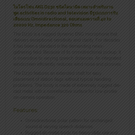
ไมโครโฟน AKG D230 ชนิดไดนามิค เหมาะสำหรับงาน
พูด activities in radio and television มีรูปแบบการรับ
เสียงแบบ Omnidirectional, ตอบสนองความถี่ 40 to
20000 Hz, Impedance 320 Ohms
The D230 is a rugged dynamic ENG microphone that
delivers exceptional sensitivity and clarity. For decades
it has been a standard in the demanding news-
gathering field. Because of its omnidirectional pickup, it
is insensitive to varying speech distances. An integrated
windscreen efficiently reduces wind noise and plosives.
The D230 features an extended shaft for easy
placement of station flags without typical handling
problems. The body is made of extremely rugged die-
cast metal with a nonreflective surface for low-profile
on-camera operation.
Features:
Omnidirectional polar pattern for unchanged
sound at varying speech distances
Rugged all-metal body for heavy-duty use and